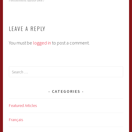
NAVIGATION
réellement absorbée?
LEAVE A REPLY
You must be
logged in
to post a comment.
Search
for:
CATEGORIES
Featured Articles
Français