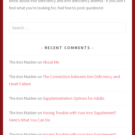
know about iron deficiency and iron deficiency anemia - if you don't
find what you're looking for, feel free to post questions!
Search
for:
RECENT COMMENTS
The Iron Maiden
on
About Me
The Iron Maiden
on
The Connection between Iron Deficiency and
Heart Failure
The Iron Maiden
on
Supplementation Options for Adults
The Iron Maiden
on
Having Trouble with Your Iron Supplement?
Here’s What You Can Do
The Iron Maiden
on
Having Trouble with Your Iron Supplement?