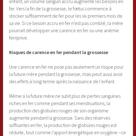
enfant; un volume sanguin accru augmente les besoins en
fer. Vers la fin de la grossesse, le fœtus commence à
stocker suffisamment de fer pour les six premiers mois de
sa vie. Si ce besoin accru en fer n’est pas comblé, la mère
pourrait développer une carence en fer ou une anémie
ferriprive.
Risques de carence en fer pendant la grossesse
Une carence en fer ne pose pas seulement un risque pour
la future mère pendant la grossesse, mais peut aussi avoir
des effets à long terme après la naissance de l’enfant.
Même si la future mère ne subit plus de pertes sanguines
riches en fer comme pendant ses menstruations, la
production des globules rouges de son organisme
augmente pendant la grossesse. Sans des réserves
suffisantes en fer, la production de globules rouges est
réduite, tout comme l’apport énergétique en oxygène –ce