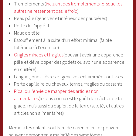
Tremblements (
incluant des tremblements lorsque les
autres ne ressentent pas le froid
)
Peau pâle (gencives et intérieur des paupières)
Perte de l’appétit
Maux de tête
Essoufflement à la suite d’un effort minimal (faible
tolérance à l’exercice)
Ongles minces et fragiles
(pouvant avoir une apparence
pâle et développer des godets ou avoir une apparence
en cuillère)
Langue, joues, lèvres et gencives enflammées ou lisses
Perte capillaire ou cheveux ternes, fragiles ou cassants
Pica, ou l’envie de manger des articles non
alimentaires
(le plus connu est le goût de mâcher de la
glace, mais aussi du papier, de la terre/saleté, et autres
articles non alimentaires)
Même si les enfants souffrant de carence en fer peuvent
souvent démontrer la majorité des symptômes