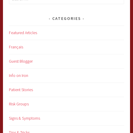
for:
CATEGORIES
Featured Articles
Français
Guest Blogger
Info on Iron
Patient Stories
Risk Groups
Signs & Symptoms
Tips & Tricks