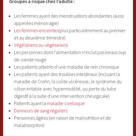
Groupes à risque chez l’adulte :
Les femmes ayant des menstruations abondantes (aussi
appelées ménorragie)
Les femmes enceintes
(plus particulièrement au premier
et au deuxième trimestre)
Végétaliens ou végétariens
Les personnes dont l’alimentation n’inclut pas beaucoup
de viande rouge
Les patients atteints d’une maladie de rein chronique
Les patients ayant des troubles intestinaux (incluant la
maladie de Crohn, la colite ulcéreuse, le syndrome du
côlon irritable avec hypermotilité, ou perte du tube
digestif à la suite d’une intervention chirurgicale)
Patients ayant la
maladie coeliaque
Donneurs de sang réguliers
Personnes âgées (en raison de malnutrition et de
malabsorption)