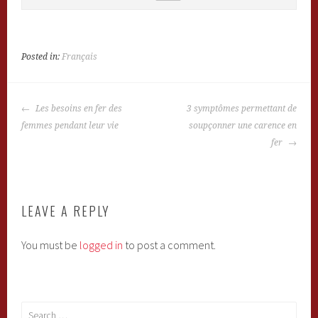
Posted in:
Français
POST
Les besoins en fer des
3 symptômes permettant de
NAVIGATION
femmes pendant leur vie
soupçonner une carence en
fer
LEAVE A REPLY
You must be
logged in
to post a comment.
Search