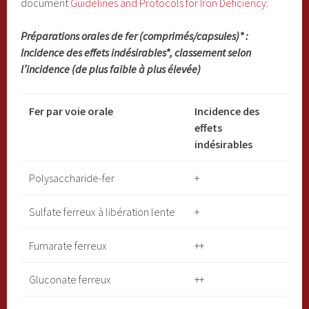
document
Guidelines and Protocols for Iron Deficiency
:
Préparations orales de fer (comprimés/capsules)* :
Incidence des effets indésirables*, classement selon
l’incidence (de plus faible à plus élevée)
Fer par voie orale
Incidence des
effets
indésirables
Polysaccharide-fer
+
Sulfate ferreux à libération lente
+
Fumarate ferreux
++
Gluconate ferreux
++