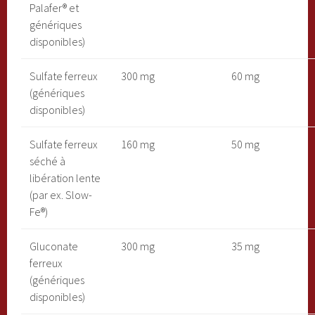
Palafer® et
génériques
disponibles)
Sulfate ferreux
300 mg
60 mg
(génériques
disponibles)
Sulfate ferreux
160 mg
50 mg
séché à
libération lente
(par ex. Slow-
Fe®)
Gluconate
300 mg
35 mg
ferreux
(génériques
disponibles)