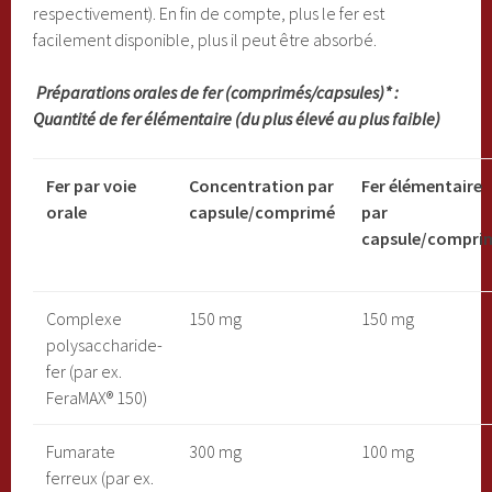
respectivement). En fin de compte, plus le fer est
facilement disponible, plus il peut être absorbé.
Préparations orales de fer (comprimés/capsules)* :
Quantité de fer élémentaire (du plus élevé au plus faible)
Fer par voie
Concentration par
Fer élémentaire
orale
capsule/comprimé
par
capsule/compri
Complexe
150 mg
150 mg
polysaccharide-
fer (par ex.
FeraMAX® 150)
Fumarate
300 mg
100 mg
ferreux (par ex.