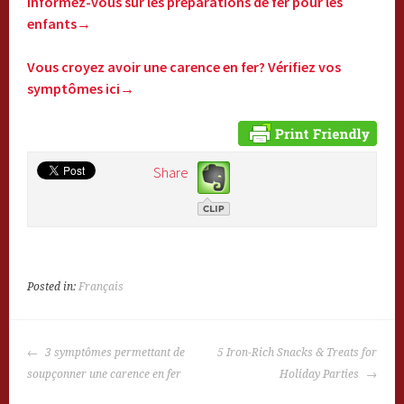
Informez-vous sur les préparations de fer pour les
enfants→
Vous croyez avoir une carence en fer? Vérifiez vos
symptômes ici→
Share
Posted in:
Français
POST
3 symptômes permettant de
5 Iron-Rich Snacks & Treats for
NAVIGATION
soupçonner une carence en fer
Holiday Parties