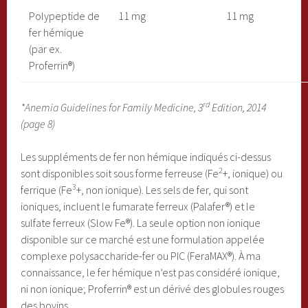
Polypeptide de
11 mg
11 mg
fer hémique
(par ex.
Proferrin®)
rd
*Anemia Guidelines for Family Medicine, 3
Edition, 2014
(page 8)
Les suppléments de fer non hémique indiqués ci-dessus
2
sont disponibles soit sous forme ferreuse (Fe
+, ionique) ou
3
ferrique (Fe
+, non ionique). Les sels de fer, qui sont
ioniques, incluent le fumarate ferreux (Palafer®) et le
sulfate ferreux (Slow Fe®). La seule option non ionique
disponible sur ce marché est une formulation appelée
complexe polysaccharide-fer ou PIC (FeraMAX®). À ma
connaissance, le fer hémique n’est pas considéré ionique,
ni non ionique; Proferrin® est un dérivé des globules rouges
des bovins.